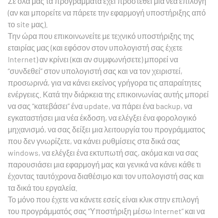
Σε όλα μας τα προγράμματα έχει προστεθεί μια νέα επιλογή
(αν και μπορείτε να πάρετε την εφαρμογή υποστήριξης από
το site μας).
Την ώρα που επικοινωνείτε με τεχνικό υποστήριξης της
εταιρίας μας (και εφόσον στον υπολογιστή σας έχετε
Internet) αν κρίνει (και αν συμφωνήσετε) μπορεί να
“συνδεθεί” στον υπολογιστή σας και να τον χειριστεί,
προσωρινά, για να κάνει εκείνος γρήγορα τις απαραίτητες
ενέργειες. Κατά την διάρκεια της επικοινωνίας αυτής μπορεί
να σας “κατεβάσει” ένα update, να πάρει ένα backup, να
εγκαταστήσει μια νέα έκδοση, να ελέγξει ένα φορολογικό
μηχανισμό, να σας δείξει μια λειτουργία του προγράμματος
που δεν γνωρίζετε, να κάνει ρυθμίσεις στα δικά σας
windows, να ελέγξει ένα εκτυπωτή σας, ακόμα και να σας
παρουσιάσει μια εφαρμογή μας και γενικά να κάνει κάθε τι
έχοντας ταυτόχρονα διαθέσιμο και τον υπολογιστή σας και
τα δικά του εργαλεία.
Το μόνο που έχετε να κάνετε εσείς είναι κλικ στην επιλογή
του προγράμματός σας “Υποστήριξη μέσω Internet” και να